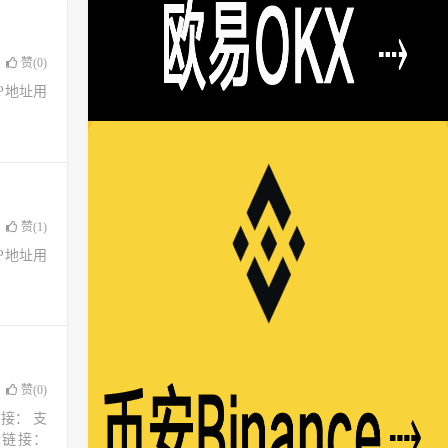
赞(
0
)
了IP地址用
赞(
1
)
了IP地址用
赞(
0
)
接： 支
请链接：