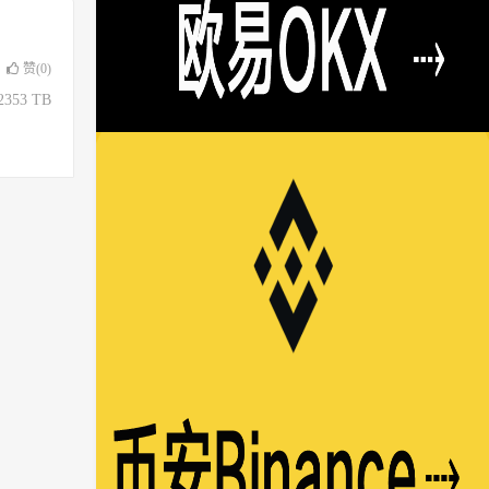
赞(
0
)
353 TB