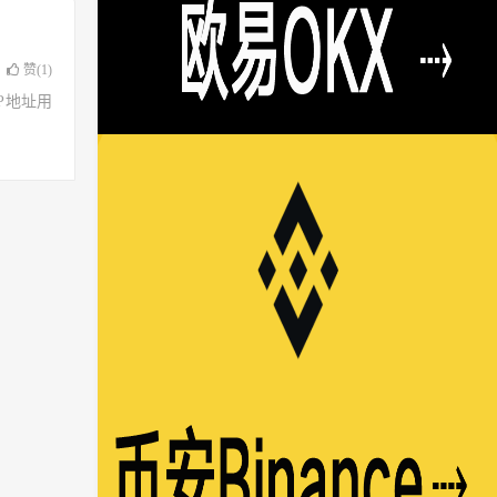
赞(
1
)
了IP地址用