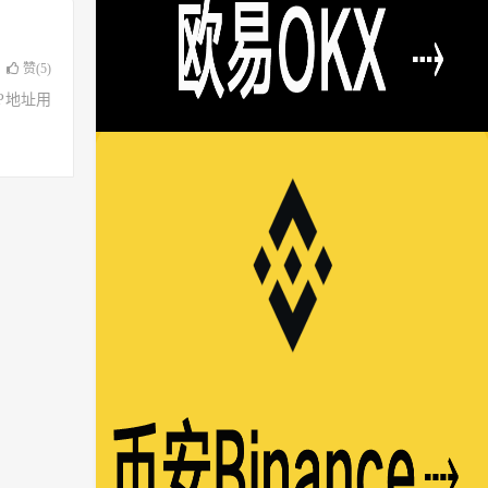
赞(
5
)
了IP地址用