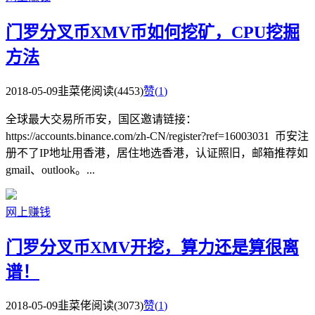
门罗分叉币XMV币如何挖矿，CPU挖掘
方法
2018-05-09
韭菜佬
阅读(4453)
赞(
1
)
全球最大交易所币安，国区邀请链接：
https://accounts.binance.com/zh-CN/register?ref=16003031 币安注
册不了IP地址用香港，居住地选香港，认证照旧，邮箱推荐如
gmail、outlook。...
网上赚钱
门罗分叉币XMV开挖，算力还是算很离
谱！
2018-05-09
韭菜佬
阅读(3073)
赞(
1
)