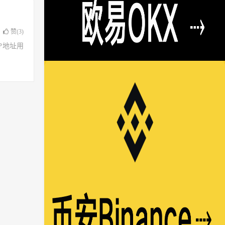
赞(
3
)
了IP地址用