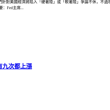
家們針對美國經濟將陷入「硬著陸」或「軟著陸」爭論不休，不
ed主席...
有九次都上漲