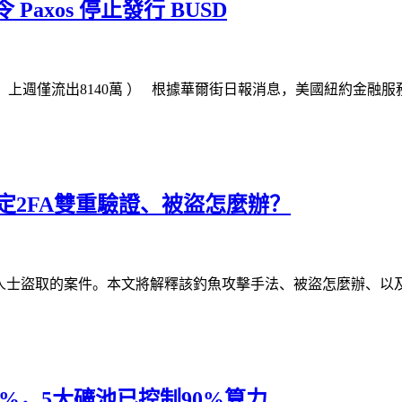
xos 停止發行 BUSD
，上週僅流出8140萬 ） 根據華爾街日報消息，美國紐約金融服務部
設定2FA雙重驗證、被盜怎麼辦？
意人士盜取的案件。本文將解釋該釣魚攻擊手法、被盜怎麼辦、以及教你如
9%，5大礦池已控制90%算力