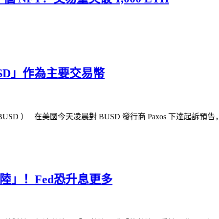
SD」作為主要交易幣
USD ） 在美國今天凌晨對 BUSD 發行商 Paxos 下達起
陸」！Fed恐升息更多