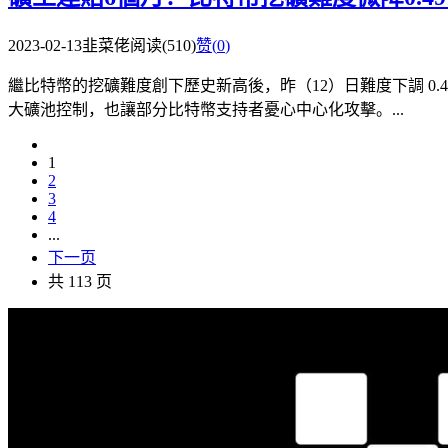
2023-02-13
韭菜佬
阅读(510)
赞(
0
)
繼比特幣的挖礦難度創下歷史新高後，昨（12）日難度下調 0.4
大礦池控制，也讓部分比特幣支持者憂心中心化攻擊。...
1
2
3
4
...
下一页
共 113 页