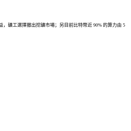
益，礦工選擇撤出挖礦市場；另目前比特幣近 90% 的算力由 5