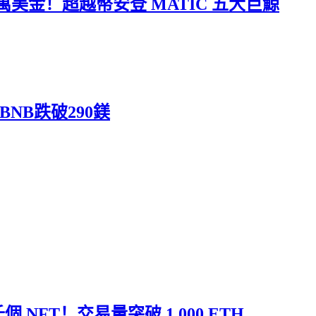
美金！超越幣安登 MATIC 五大巨鯨
BNB跌破290鎂
個 NFT！交易量突破 1,000 ETH