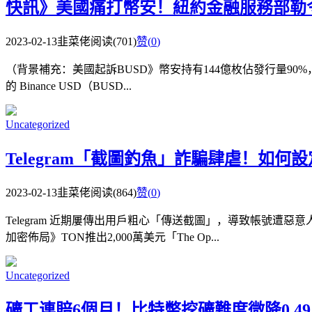
快訊》美國痛打幣安！紐約金融服務部勒令 Pa
2023-02-13
韭菜佬
阅读(701)
赞(
0
)
（背景補充：美國起訴BUSD》幣安持有144億枚佔發行量90%
的 Binance USD（BUSD...
Uncategorized
Telegram「截圖釣魚」詐騙肆虐！如何
2023-02-13
韭菜佬
阅读(864)
赞(
0
)
Telegram 近期屢傳出用戶粗心「傳送截圖」，導致帳號遭惡
加密佈局》TON推出2,000萬美元「The Op...
Uncategorized
礦工連賠6個月！比特幣挖礦難度微降0.4