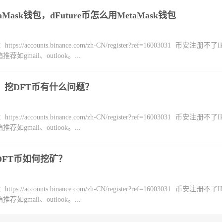
Mask钱包，dFuture币怎么用MetaMask钱包
counts.binance.com/zh-CN/register?ref=16003031 币安注册不
mail、outlook。...
题？挖DFT币有什么问题？
counts.binance.com/zh-CN/register?ref=16003031 币安注册不
mail、outlook。...
？DFT币如何挖矿？
counts.binance.com/zh-CN/register?ref=16003031 币安注册不
mail、outlook。...