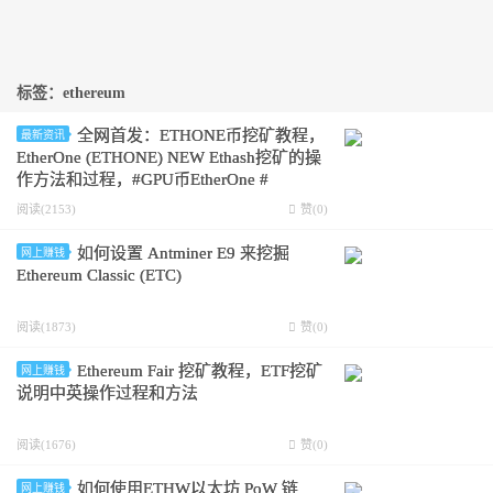
标签：ethereum
全网首发：ETHONE币挖矿教程，
最新资讯
EtherOne (ETHONE) NEW Ethash挖矿的操
作方法和过程，#GPU币EtherOne #
EtherOne挖矿ETHONE#GPU显卡挖矿
阅读(2153)
赞(
0
)
ETHONE #T-Rex挖矿
如何设置 Antminer E9 来挖掘
网上赚钱
Ethereum Classic (ETC)
阅读(1873)
赞(
0
)
Ethereum Fair 挖矿教程，ETF挖矿
网上赚钱
说明中英操作过程和方法
阅读(1676)
赞(
0
)
如何使用ETHW以太坊 PoW 链
网上赚钱