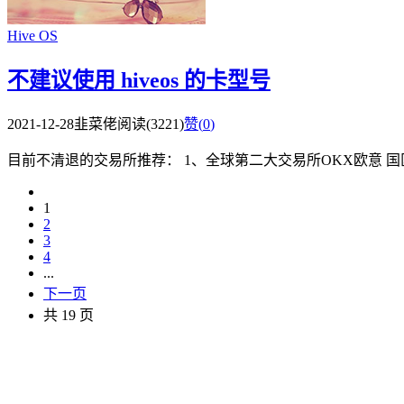
Hive OS
不建议使用 hiveos 的卡型号
2021-12-28
韭菜佬
阅读(3221)
赞(
0
)
目前不清退的交易所推荐： 1、全球第二大交易所OKX欧意 国区邀请链接： https
1
2
3
4
...
下一页
共 19 页