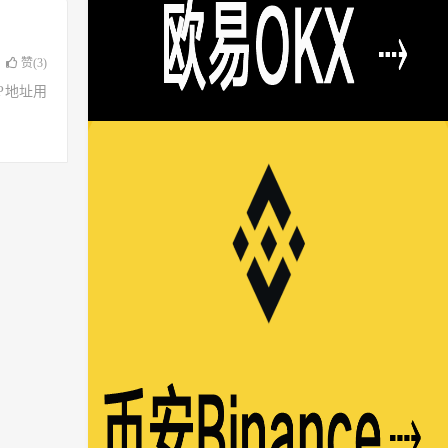
赞(
3
)
了IP地址用