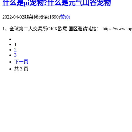
什么是pi宠物?什么是元气山谷宠物
2022-04-02
韭菜佬
阅读(1690)
赞(
0
)
1、全球第二大交易所OKX欧意 国区邀请链接： https://www.topzhjdgx
1
2
3
下一页
共 3 页