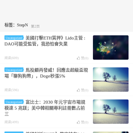
标签：StepN
第2页
美國打擊ETH質押》Lido主管 :
Uncategorized
DAO可能受監管，我恐怕會失業
阅读(609)
赞(
0
)
馬投顧再發威！回應去超級盃現
Uncategorized
場「聊狗狗幣」，Doge秒漲5%
阅读(596)
赞(
0
)
富比士：2030 年元宇宙市場規
Uncategorized
模達 5 兆鎂；美中韓相關專利註冊數占前
三
阅读(499)
赞(
0
)