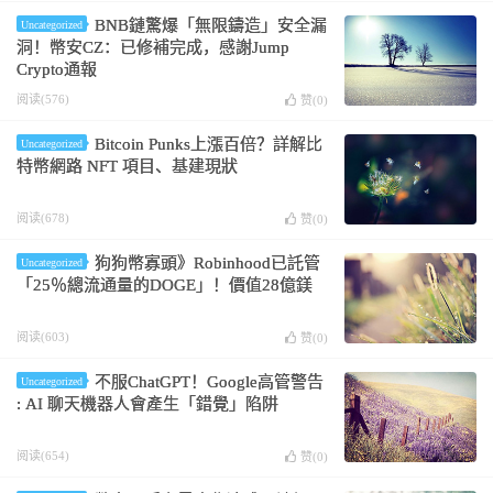
BNB鏈驚爆「無限鑄造」安全漏
Uncategorized
洞！幣安CZ：已修補完成，感謝Jump
Crypto通報
阅读(576)
赞(
0
)
Bitcoin Punks上漲百倍？詳解比
Uncategorized
特幣網路 NFT 項目、基建現狀
阅读(678)
赞(
0
)
狗狗幣寡頭》Robinhood已託管
Uncategorized
「25％總流通量的DOGE」！價值28億鎂
阅读(603)
赞(
0
)
不服ChatGPT！Google高管警告
Uncategorized
: AI 聊天機器人會產生「錯覺」陷阱
阅读(654)
赞(
0
)