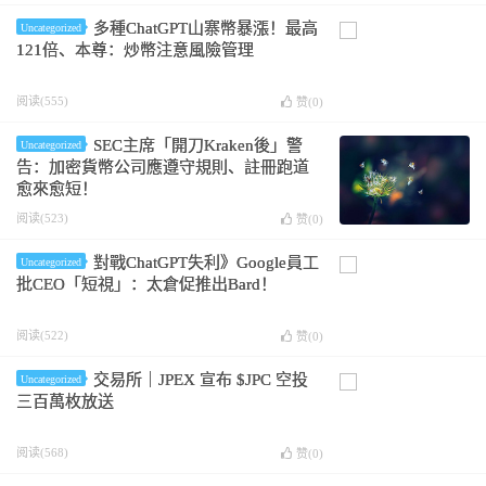
多種ChatGPT山寨幣暴漲！最高
Uncategorized
121倍、本尊：炒幣注意風險管理
阅读(555)
赞(
0
)
SEC主席「開刀Kraken後」警
Uncategorized
告：加密貨幣公司應遵守規則、註冊跑道
愈來愈短！
阅读(523)
赞(
0
)
對戰ChatGPT失利》Google員工
Uncategorized
批CEO「短視」：太倉促推出Bard！
阅读(522)
赞(
0
)
交易所｜JPEX 宣布 $JPC 空投
Uncategorized
三百萬枚放送
阅读(568)
赞(
0
)