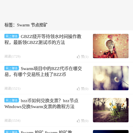
标签：Swarm 节点挖矿
GBZZ绕开等待领水时间操作教
网上赚钱
程，最新领GBZZ测试币的方法
阅读(1729)
赞(
1
)
Swarm项目中的BZZ代币在哪交
网上赚钱
易，有哪个交易所上线了BZZ币
阅读(1521)
赞(
0
)
bzz币如何兑换支票？bzz节点
网上赚钱
Windows兑换Swarm支票的教程方法
阅读(1534)
赞(
0
)
Swarm 挖矿,Swarm 挖矿教
网上赚钱