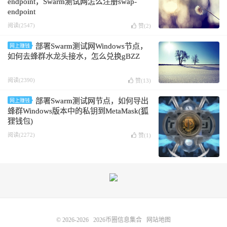
endpoint，Swarm测试网怎么注册swap-
endpoint
阅读(2547)
赞(
2
)
部署Swarm测试网Windows节点，
网上赚钱
如何去蜂群水龙头接水，怎么兑换gBZZ
阅读(2390)
赞(
13
)
部署Swarm测试网节点，如何导出
网上赚钱
蜂群Windows版本中的私钥到MetaMask(狐
狸钱包)
阅读(2272)
赞(
1
)
© 2026-2026
2026币圈信息集合
网站地图