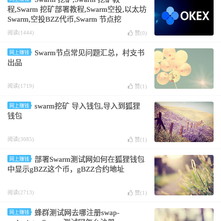
程,Swarm 挖矿部署教程,Swarm空投,以太坊
Swarm,空投BZZ代币,Swarm 节点挖
矿,Swarm 节点挖矿教程,Swarm 节点挖矿部
阅读(1444)
赞(
0
)
署教程,Swarm节点空投,以太坊Swarm节点,
空投BZZ节点代币,bzz币挖矿教程 ，
Swarm节点常见问题汇总，村支书
网上赚钱
Windows 10操作教程
出品
阅读(1719)
赞(
1
)
swarm挖矿 导入钱包,导入到狐狸
网上赚钱
钱包
阅读(3085)
赞(
1
)
部署Swarm测试网如何在狐狸钱包
网上赚钱
中显示gBZZ这个币，gBZZ合约地址
阅读(2713)
赞(
1
)
蜂群测试网去哪注册swap-
网上赚钱