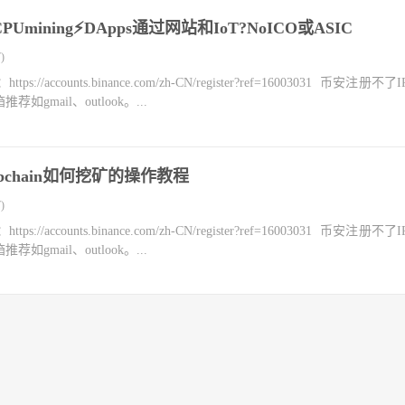
⚡️CPUmining⚡️DApps通过网站和IoT?NoICO或ASIC
)
counts.binance.com/zh-CN/register?ref=16003031 币安注册不
mail、outlook。...
bchain如何挖矿的操作教程
)
counts.binance.com/zh-CN/register?ref=16003031 币安注册不
mail、outlook。...