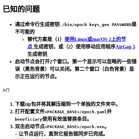
已知的问题
通过命令行生成密钥
是
./bin/epoch keys_gen PASSWORD
不可能的
替代方案是（1）
使用Linux或macOS
2
上的节
点
生成密钥，或（2）使用移动应用程序
AirGap
5
生成密钥
启动节点会打开2个窗口。第一个显示可以忽略的一些错
误（黑色背景）可以关闭。第二个窗口（白色背景）显
示正在运行的节点。
入门
下载zip包并将其解压缩到一个单独的文件夹中。
打开配置文件
并
<PACKAGE_BASE>/epoch.yaml
使用有效值替换条目。
beneficiary
双击启动节点
。
<PACKAGE_BASE>/epoch.exe
– 让节点运行，直到它报告链同步已完成。