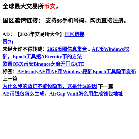
全球最大交易所
币安
，
国区邀请链接：
支持86手机号码，网页直接注册。
AD：
【2026年交易所大全】
国区链接
赞(
3
)
未经允许不得转载：
2026币圈信息集合
»
AE币Windows挖
矿，Epoch工具挖AEternity币的方法
欧意OKX
币安Binance
芝麻开门GATE
标签：
AEternity
AE币
AE币Windows挖矿
Epoch工具
隐币发布
上一篇
为什么我的蓝灯不能领隐币，这是什么原因
下一篇
AE币钱包怎么生成，AirGap Vault怎么用生成钱包地址