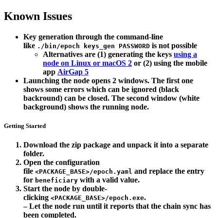
Known Issues
Key generation through the command-line
like
is not possible
./bin/epoch keys_gen PASSWORD
Alternatives are (1) generating the keys
using a
node on Linux or macOS
2
or (2) using the mobile
app
AirGap
5
Launching the node opens 2 windows. The first one
shows some errors which can be ignored (black
backround) can be closed. The second window (white
background) shows the running node.
Getting Started
Download the zip package and unpack it into a separate
folder.
Open the configuration
file
and replace the entry
<PACKAGE_BASE>/epoch.yaml
for
with a valid value.
beneficiary
Start the node by double-
clicking
.
<PACKAGE_BASE>/epoch.exe
– Let the node run until it reports that the chain sync has
been completed.