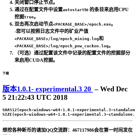
关闭窗口停止节点。
通过在配置文件中设置
to 的条目来启用CPU
autostart
挖掘
。
true
双击再次启动节点
。
<PACKAGE_BASE>/epoch.exe
-您可以按照日志文件中的矿业产值
和
<PACKAGE_BASE>/log/epoch_mining.log
。
<PACKAGE_BASE>/log/epoch_pow_cuckoo.log
（可选）通过配置该文件中记录的配置文件的挖掘部分
来启用CUDA挖掘。
下载
版本1.0.1- experimental.3
20
– Wed Dec
5 21:22:43 UTC 2018
SHA512(epoch-windows-w64
-1.0
.1
-experimental
.3
-standalon
SIZE
(
epoch-windows-w64
-1.0
.1
-experimental
.3
-standalone.
想挖各种新币的请加QQ交流群：467117986会在第一时间发在