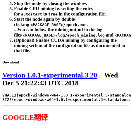
Stop the node by closing the window.
Enable CPU mining by setting the entry
for
to
in the configuration file.
autostart
true
Start the node again by double-
clicking
.
<PACKAGE_BASE>/epoch.exe
– You can follow the mining output in the log
files
and
<PACKAGE_BASE>/log/epoch_mining.log
<PACKAG
(Optional) Enable CUDA mining by configuring the
mining section of the configuration file as documented in
that file.
Download
Version 1.0.1-experimental.3
20
– Wed
Dec 5 21:22:43 UTC 2018
SHA512(epoch-windows-w64
-1.0
.1
-experimental
.3
-standalon
SIZE
(
epoch-windows-w64
-1.0
.1
-experimental
.3
-standalone.
GOOGLE翻译