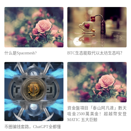
什么是Spacemesh?
BTC生态能取代以太坊生态吗？
資金盤項目「泰山阿凡達」數天
吸金2500萬美金！超越幣安登
MATIC 五大巨鯨
币圈骗钱套路，ChatGPT全都懂