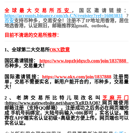
全球最大交易所
币安
，国区邀请链接：
https://accounts.binance.com/zh-CN/register?ref=16003031
?
币安
支持币种多，交易安全！注册不了IP地址用香港，居住
地
选香港，认证照旧，
邮箱推荐如gmail、outlook。
目前不清退的交易所推荐：
1、全球第二大交易所
OKX欧意
国区邀请链接：
https://www.topzhjdgxcb.com/join/1837888
币种多，交易量大！
国际邀请链接：
https://www.okx.com/join/1837888
注册简
单，交易不需要实名，新用户能开合约，
币种多，交易量
大！
2、老牌交易所比特儿现改名叫
芝麻开门
:
https://www.gatewebsite.net/share/XgRDAQ8?
网页端使用
邮箱注册（支持QQ邮箱），注册成功之后务必在网页端完
成 手机号码绑定，大陆号码输入+086即可 ，实名认证。推
荐在APP端实名认证初级+高级更方便上传。网页端也可以
实名认证。