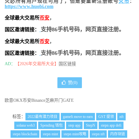
火必所有用户现在可用了，但是要重新注册账号
火币
：
https://www.huobi.com
全球最大交易所
币安
，
支持86手机号码，网页直接注册。
国区邀请链接：
全球最大交易所
币安
，
支持86手机号码，网页直接注册。
国区邀请链接：
AD：
【2026年交易所大全】
国区链接
赞(
0
)
欧意OKX
币安Binance
芝麻开门GATE
标签：
2022最有潜力项目
gamefi move to earn
GST 提领
nft
solana web3
Spending 钱包
step app
StepN
stepn app defi
stepn blockchain
stepn mint
stepn mint攻略
stepn nft
内存块链