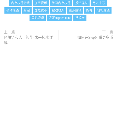
内存块链游戏
加密货币
学习内存块链
投资理财
月入十万
移动赚钱
约跑
虚拟货币
被动收入
跑步赚钱
跑鞋
轻松赚钱
边跑边赚
链游stephen mint
马拉松
上一篇
下一篇
区块链和人工智能-未来技术详
如何在StepN 赚更多币
解