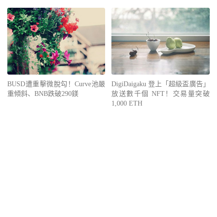
BUSD遭重擊微脫勾！Curve池嚴
DigiDaigaku 登上「超級盃廣告」
重傾斜、BNB跌破290鎂
放送數千個 NFT！交易量突破
1,000 ETH