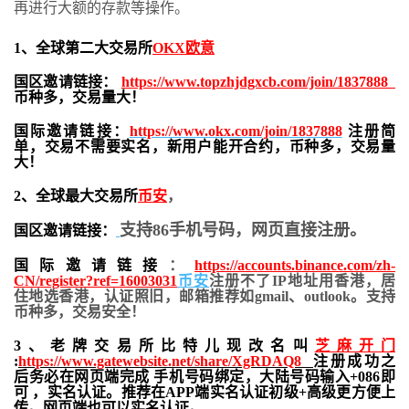
再进行大额的存款等操作。
1、全球第二大交易所
OKX欧意
国区邀请链接：
https://www.topzhjdgxcb.com/join/1837888
币种多，交易量大！
国际邀请链接：
https://www.okx.com/join/1837888
注册简
单，交易不需要实名，新用户能开合约，
币种多，交易量
大！
2、全球最大交易所
币安
，
支持86手机号码，网页直接注册。
国区邀请链接：
国际邀请链接
：
https://accounts.binance.com/zh-
CN/register?ref=16003031
币安
注册不了IP地址用香港，居
住地
选香港，认证照旧，
邮箱推荐如gmail、outlook。支持
币种多，交易安全！
3、老牌交易所比特儿现改名叫
芝麻开门
:
https://www.gatewebsite.net/share/XgRDAQ8
注册成功之
后务必在网页端完成 手机号码绑定，大陆号码输入+086即
可 ，实名认证。推荐在APP端实名认证初级+高级更方便上
传。网页端也可以实名认证。