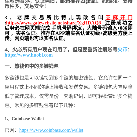
住地
选香港，认证照旧，
邮箱推荐如gmail、outlook。支持
币种多，交易安全！
3、老牌交易所比特儿现改名叫
芝麻开门
:
https://www.gatewebsite.net/share/XgRDAQ8
注册成功之
后务必在网页端完成 手机号码绑定，大陆号码输入+086即
可 ，实名认证。推荐在APP端实名认证初级+高级更方便上
传。网页端也可以实名认证。
4、火必所有用户现在可用了，但是要重新注册账号
火币
：
https://www.huobi.com
一、热钱包中的多链钱包
多链钱包是可以链接到多个链的加密钱包，它允许在同一个
应用程式上不同的链上接收和发送交易。多链钱包大幅度降
低了管理成本，仅需备份一套助记词，即可轻松管理多个钱
包。常见的多链钱包有以下几种：
1、Coinbase Wallet
官网：
https://www.coinbase.com/wallet