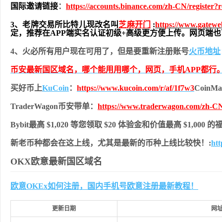
国际邀请链接
：
https://accounts.binance.com/zh-CN/register?
3、老牌交易所比特儿现改名叫
芝麻开门
:
https://www.gatew
定，推荐在APP端实名认证初级+高级更方便上传。网页端
4、火必所有用户现在可用了，但是要重新注册账号
火币地址
币安最新国区域名，哪个能用用哪个，网页，手机APP都行
买好币上
KuCoin
：
https://www.kucoin.com/r/af/1f7w3
Coin
TraderWagon币安带单：
https://www.traderwagon.com/zh-CN
Bybit最高 $1,020 等您领取 $20 体验金和价值最高 $1,000 
新老币种都会在这上线，尤其是最新的币种上线比较快！:
ht
OKX欧意最新国区域名
欧意OKEx如何注册，国内手机号欧意注册最新教程！
更新日期
网