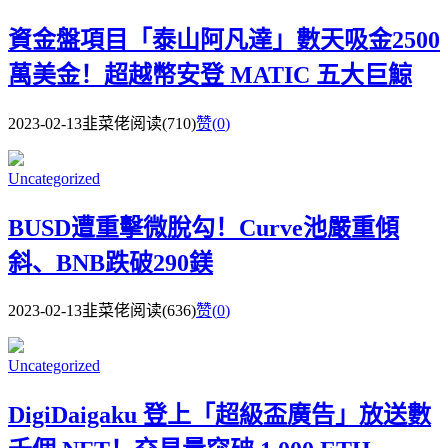
資金盤項目「泰山阿凡達」數天吸金2500
萬美金！超越幣安登 MATIC 五大巨鯨
2023-02-13
韭菜佬
阅读(710)
赞(
0
)
Uncategorized
BUSD遭重擊微脫勾！Curve池嚴重傾
斜、BNB跌破290鎂
2023-02-13
韭菜佬
阅读(636)
赞(
0
)
Uncategorized
DigiDaigaku 登上「超級盃廣告」放送數