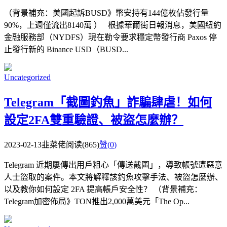
（背景補充：美國起訴BUSD》幣安持有144億枚佔發行量
90%，上週僅流出8140萬 ） 根據華爾街日報消息，美國紐約
金融服務部（NYDFS）現在勒令要求穩定幣發行商 Paxos 停
止發行新的 Binance USD（BUSD...
Uncategorized
Telegram「截圖釣魚」詐騙肆虐！如何
設定2FA雙重驗證、被盜怎麼辦？
2023-02-13
韭菜佬
阅读(865)
赞(
0
)
Telegram 近期屢傳出用戶粗心「傳送截圖」，導致帳號遭惡意
人士盜取的案件。本文將解釋該釣魚攻擊手法、被盜怎麼辦、
以及教你如何設定 2FA 提高帳戶安全性？ （背景補充：
Telegram加密佈局》TON推出2,000萬美元「The Op...