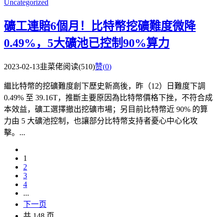
Uncategorized
礦工連賠6個月！比特幣挖礦難度微降
0.49%，5大礦池已控制90%算力
2023-02-13
韭菜佬
阅读(510)
赞(
0
)
繼比特幣的挖礦難度創下歷史新高後，昨（12）日難度下調
0.49% 至 39.16T，推斷主要原因為比特幣價格下挫，不符合成
本效益，礦工選擇撤出挖礦市場；另目前比特幣近 90% 的算
力由 5 大礦池控制，也讓部分比特幣支持者憂心中心化攻
擊。...
1
2
3
4
...
下一页
共 148 页