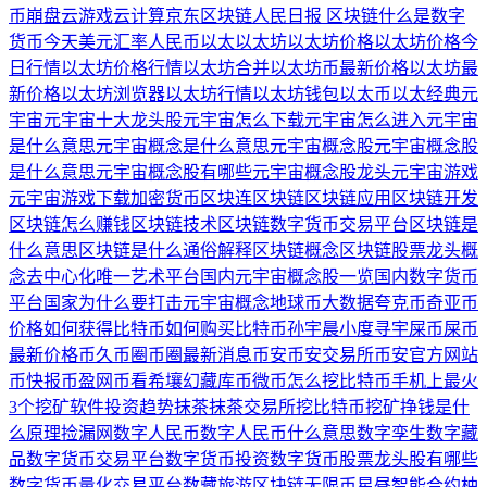
币崩盘
云游戏
云计算
京东区块链
人民日报 区块链
什么是数字
货币
今天美元汇率人民币
以太
以太坊
以太坊价格
以太坊价格今
日行情
以太坊价格行情
以太坊合并
以太坊币最新价格
以太坊最
新价格
以太坊浏览器
以太坊行情
以太坊钱包
以太币
以太经典
元
宇宙
元宇宙十大龙头股
元宇宙怎么下载
元宇宙怎么进入
元宇宙
是什么意思
元宇宙概念是什么意思
元宇宙概念股
元宇宙概念股
是什么意思
元宇宙概念股有哪些
元宇宙概念股龙头
元宇宙游戏
元宇宙游戏下载
加密货币
区块连
区块链
区块链应用
区块链开发
区块链怎么赚钱
区块链技术
区块链数字货币交易平台
区块链是
什么意思
区块链是什么通俗解释
区块链概念
区块链股票龙头概
念
去中心化
唯一艺术平台
国内元宇宙概念股一览
国内数字货币
平台
国家为什么要打击元宇宙概念
地球币
大数据
夸克币
奇亚币
价格
如何获得比特币
如何购买比特币
孙宇晨
小度寻宇
屎币
屎币
最新价格
币久
币圈
币圈最新消息
币安
币安交易所
币安官方网站
币快报
币盈网
币看
希壤
幻藏
库币
微币
怎么挖比特币
手机上最火
3个挖矿软件
投资趋势
抹茶
抹茶交易所
挖比特币
挖矿挣钱是什
么原理
捡漏网
数字人民币
数字人民币什么意思
数字孪生
数字藏
品
数字货币交易平台
数字货币投资
数字货币股票龙头股有哪些
数字货币量化交易平台
数藏
旅游区块链
无限币
星昼
智能合约
柚