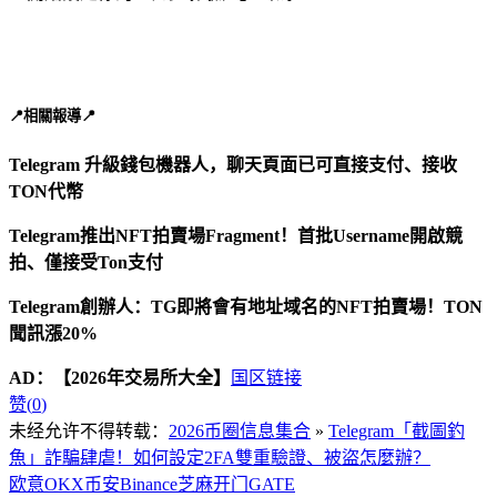
📍相關報導📍
Telegram 升級錢包機器人，聊天頁面已可直接支付、接收
TON代幣
Telegram推出NFT拍賣場Fragment！首批Username開啟競
拍、僅接受Ton支付
Telegram創辦人：TG即將會有地址域名的NFT拍賣場！TON
聞訊漲20%
AD：
【2026年交易所大全】
国区链接
赞(
0
)
未经允许不得转载：
2026币圈信息集合
»
Telegram「截圖釣
魚」詐騙肆虐！如何設定2FA雙重驗證、被盜怎麼辦？
欧意OKX
币安Binance
芝麻开门GATE