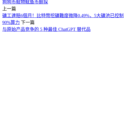
狗狗币
鱿物
鱿鱼币
鲸探
上一篇
礦工連賠6個月！比特幣挖礦難度微降0.49%，5大礦池已控制
90%算力
下一篇
与原始产品竞争的 5 种最佳 ChatGPT 替代品