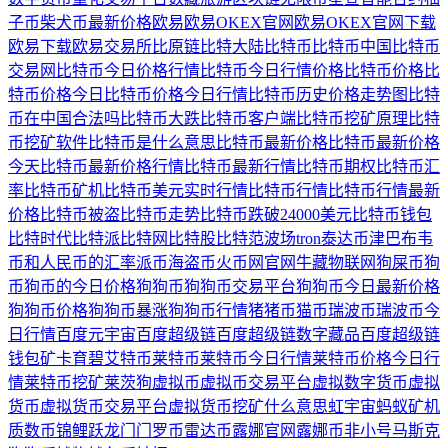
子币
柴犬币最新价格
欧易
欧易OKEX官网
欧易OKEX官网下载
欧易下载
欧易交易所
比原链
比特大陆
比特币
比特币中国
比特币
交易网
比特币今日价格行情
比特币今日行情价格
比特币价格
比
特币价格今日
比特币价格今日行情
比特币历史价格走势图
比特
币在中国合法吗
比特币大跌
比特币客户端
比特币挖矿原理
比特
币挖矿软件
比特币是什么意思
比特币最新价格
比特币最新价格
今天
比特币最新价格行情
比特币最新行情
比特币期权
比特币汇
率
比特币矿机
比特币美元实时行情
比特币行情
比特币行情最新
价格
比特币被盗
比特币走势
比特币跌破24000美元
比特币钱包
比特时代
比特派
比特网
比特股
比特范
波场tron
泰达币
津巴布韦
币和人民币的汇率
派币
海盗币
火币网官网
牛藏
物联网
狗屎币
狗
币
狗币的今日价格
狗狗币
狗狗币交易平台
狗狗币今日最新价格
狗狗币价格
狗狗币暴涨
狗狗币行情
猪猪币
猫币
瑞波币
瑞波币今
日行情
百度元宇宙
百度超级链
百度超级链数字藏品
百度超级链
钱包
矿卡
育碧
艾特币
莱特币
莱特币今日行情
莱特币价格今日行
情
莱特币挖矿
莱茨狗
虚拟币
虚拟币交易平台
虚拟数字货币
虚拟
货币
虚拟货币交易平台
虚拟货币挖矿什么意思
虹宇宙
蚂蚁矿机
质数币
锦鲤跃龙门
门罗币
雷达币
露娜官网
露娜币
非小号
马斯克