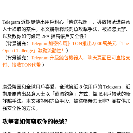
Telegram 近期屢傳出用戶粗心「傳送截圖」，導致帳號遭惡意
人士盜取的案件。本文將解釋該釣魚攻擊手法、被盜怎麼辦、
以及教你如何設定 2FA 提高帳戶安全性？
（背景補充：
Telegram加密佈局》TON推出2,000萬美元「The
Open Challenge」激勵流動性！
）
（背景補充：
Telegram 升級錢包機器人，聊天頁面已可直接支
付、接收TON代幣
）
廣
受幣圈和全球用戶喜愛，全球擁近 8 億用戶的 Telegram，近
期屢屢傳出惡意人士以「截圖釣魚」方式，盜取用戶帳號的新
詐騙手法。本文將說明釣魚手段、被盜帳時怎麼辦？並提供加
強安全性的方法。
攻擊者如何竊取你的帳號？