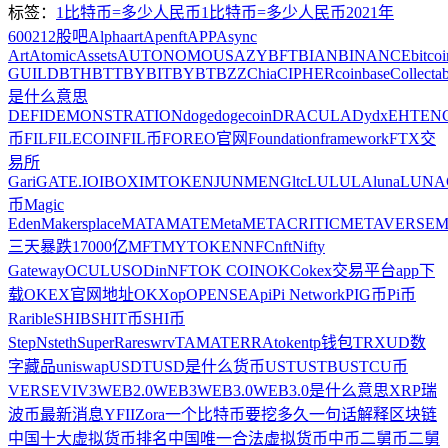
标签：
1比特币=多少人民币
1比特币=多少人民币2021年
600212股吧
Alphaart
Apenft
APP
Async
Art
AtomicAssets
AUTONOMOUS
AZY
BFT
BIAN
BINANCE
bitcoi
GUILD
BTH
BTT
BYBIT
BYBT
BZZ
Chia
CIPHER
coinbase
Collectab
是什么意思
DEFI
DEMONSTRATION
doge
dogecoin
DRACULA
Dydx
EHT
EN
币
FIL
FILECOIN
FIL币
FOREO官网
Foundation
framework
FTX交
易所
Gari
GATE.IO
IBOX
IMTOKEN
JUNMENG
ltc
LU
LULA
luna
LUNA
币
Magic
Eden
Makersplace
MATA
MATE
Meta
METACRITIC
METAVERSE
M
三天暴跌17000亿
MFT
MYTOKEN
NFC
nft
Nifty
Gateway
OCULUS
ODinNFT
OK COIN
OKC
okex交易平台app下
载
OKEX官网地址
OKX
op
OPENSEA
pi
Pi Network
PIG币
Pi币
Rarible
SHIB
SHIT币
SHI币
StepN
steth
SuperRare
swrv
TAMA
TERRA
token
tp钱包
TRX
UD数
字藏品
uniswap
USDT
USD是什么货币
UST
USTB
USTC
U币
VERSE
VIV3
WEB2.0
WEB3
WEB3.0
WEB3.0是什么意思
XRP瑞
波币最新消息
YFII
Zora
一个比特币要挖多久
一句话解释区块链
中国十大虚拟货币排名
中国唯一合法虚拟货币
中币
二舅币
二舅