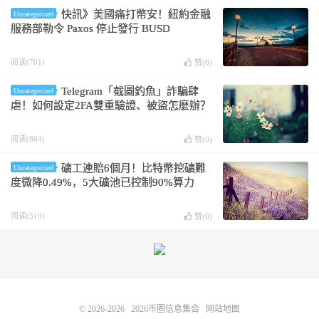
快訊》美國痛打幣安！紐約金融
Uncategorized
服務部勒令 Paxos 停止發行 BUSD
阅读(701)
赞(
0
)
Telegram「截圖釣魚」詐騙肆
Uncategorized
虐！如何設定2FA雙重驗證、被盜怎麼辦？
阅读(864)
赞(
0
)
礦工連賠6個月！比特幣挖礦難
Uncategorized
度微降0.49%，5大礦池已控制90%算力
阅读(510)
赞(
0
)
© 2026-2026
2026币圈信息集合
网站地图