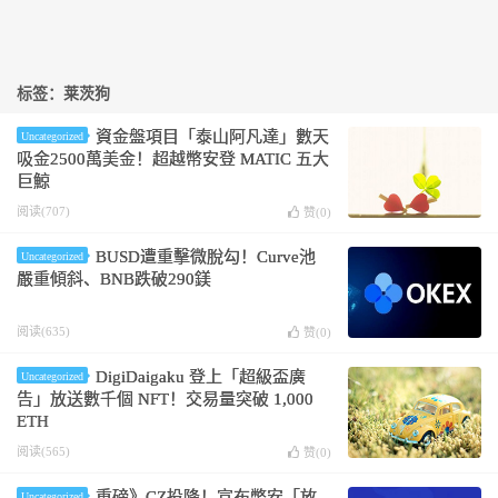
标签：莱茨狗
資金盤項目「泰山阿凡達」數天
Uncategorized
吸金2500萬美金！超越幣安登 MATIC 五大
巨鯨
阅读(707)
赞(
0
)
BUSD遭重擊微脫勾！Curve池
Uncategorized
嚴重傾斜、BNB跌破290鎂
阅读(635)
赞(
0
)
DigiDaigaku 登上「超級盃廣
Uncategorized
告」放送數千個 NFT！交易量突破 1,000
ETH
阅读(565)
赞(
0
)
重磅》CZ投降！宣布幣安「放
Uncategorized