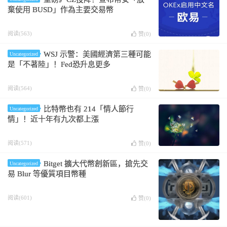
棄使用 BUSD」作為主要交易幣
阅读(563)
赞(
0
)
WSJ 示警：美國經濟第三種可能
Uncategorized
是「不著陸」！Fed恐升息更多
阅读(564)
赞(
0
)
比特幣也有 214「情人節行
Uncategorized
情」！近十年有九次都上漲
阅读(571)
赞(
0
)
Bitget 擴大代幣創新區，搶先交
Uncategorized
易 Blur 等優質項目幣種
阅读(601)
赞(
0
)