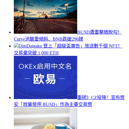
BUSD遭重擊微脫勾！
Curve池嚴重傾斜、BNB跌破290鎂
DigiDaigaku 登上「超級盃廣告」放送數千個 NFT！
交易量突破 1,000 ETH
重磅》CZ投降！宣布幣
安「放棄使用 BUSD」作為主要交易幣