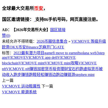
全球最大交易所
币安
，
国区邀请链接：
支持86手机号码，网页直接注册。
AD：
【2026年交易所大全】
国区链接
赞(
0
)
未经允许不得转载：
2026币圈信息集合
»
VICMOVE 等级升级
欧意OKX
币安Binance
芝麻开门GATE
标签：
2022最有潜力项目
gamefi move to earn
nft
solana web3
step
app
VICMOVE
VICMOVE app defi
VICMOVE
blockchain
VICMOVE mint
VICMOVE mint攻略
VICMOVE
nft
VICMOVE nft赚钱
加密货币投资理财
宝石
约跑
虚拟货币
被
动收入
跑步赚钱
跑鞋
轻松赚钱
边跑边赚
链游stephen mint
上一篇
VICMOVE 运动鞋属性
下一篇
VICMOVE 能源系统