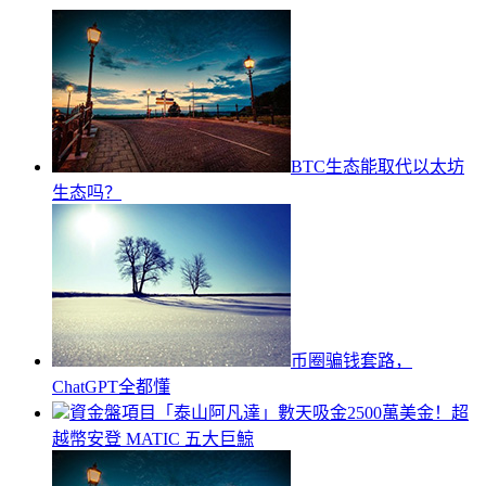
BTC生态能取代以太坊
生态吗？
币圈骗钱套路，
ChatGPT全都懂
資金盤項目「泰山阿凡達」數天吸金2500萬美金！超
越幣安登 MATIC 五大巨鯨