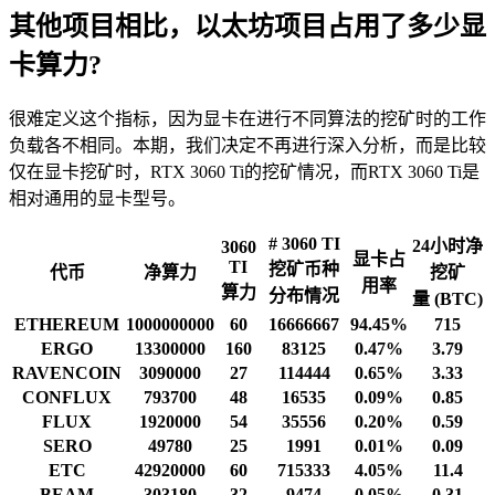
其他项目相比，以太坊项目占用了多少显
卡算力?
很难定义这个指标，因为显卡在进行不同算法的挖矿时的工作
负载各不相同。本期，我们决定不再进行深入分析，而是比较
仅在显卡挖矿时，RTX 3060 Ti的挖矿情况，而RTX 3060 Ti是
相对通用的显卡型号。
# 3060 TI
24小时净
3060
显卡占
TI
挖矿币种
代币
净算力
挖矿
用率
算力
分布情况
量 (BTC)
ETHEREUM
1000000000
60
16666667
94.45%
715
ERGO
13300000
160
83125
0.47%
3.79
RAVENCOIN
3090000
27
114444
0.65%
3.33
CONFLUX
793700
48
16535
0.09%
0.85
FLUX
1920000
54
35556
0.20%
0.59
SERO
49780
25
1991
0.01%
0.09
ETC
42920000
60
715333
4.05%
11.4
BEAM
303180
32
9474
0.05%
0.31