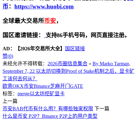
币
：
https://www.huobi.com
全球最大交易所
币安
，
国区邀请链接：
支持86手机号码，网页直接注册。
AD：
【2026年交易所大全】
国区链接
赞(
0
)
未经允许不得转载：
2026币圈信息集合
»
By Marko Tarman,
September 7, 22 以太坊切换到Proof of Stake机制之后，显卡矿
工该何去何从？
欧意OKX
币安Binance
芝麻开门GATE
标签：
merge
以太坊
挖矿
显卡
上一篇
币安BAB代币有什么用？有哪些独家权限
下一篇
什么是币安 P2P？Binance P2P上的用户类型