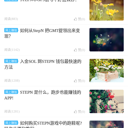
阅读(883)
赞(
0
)
如何从StepN 把GMT提领出来变
网上赚钱
现？
阅读(1142)
赞(
0
)
入金SOL 到STEPN 钱包最快速的
网上赚钱
方法
阅读(1208)
赞(
0
)
STEPN 是什么，跑步也能赚钱的
网上赚钱
APP!
阅读(1281)
赞(
0
)
如何购买STEPN游戏中的跑鞋呢?
网上赚钱